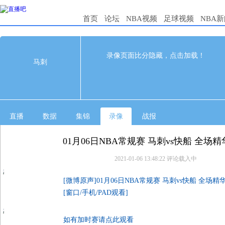
首页
论坛
NBA视频
足球视频
NBA
116
113
完赛
录像页面比分隐藏，点击加载！
马刺
1st
2nd
3rd
4th
马刺
36
27
22
31
快船
27
17
39
30
直播
数据
集锦
录像
战报
01月06日NBA常规赛 马刺vs快船 全场
2021-01-06 13:48:22
评论载入中
2
[微博原声]01月06日NBA常规赛 马刺vs快船 全场精
[窗口/手机/PAD观看]
如有加时赛请点此观看