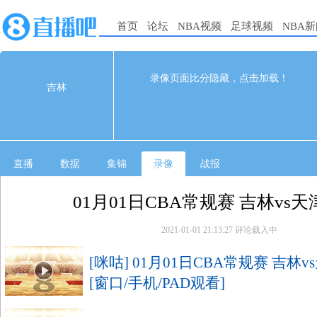
首页
论坛
NBA视频
足球视频
NBA
114
108
完赛
录像页面比分隐藏，点击加载！
吉林
1st
2nd
3rd
4th
吉林
33
24
36
21
天津
30
27
25
26
直播
数据
集锦
录像
战报
01月01日CBA常规赛 吉林vs天
2021-01-01 21:13:27
评论载入中
[咪咕] 01月01日CBA常规赛 吉林
[窗口/手机/PAD观看]