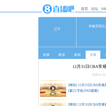
首页
论坛
N
112
录像页面比
辽宁
1s
辽宁
28
江苏
28
直播
数据
集锦
录像
12月31日CBA常
2020-12-31
[咪咕] 12月31日CBA常
[窗口/手机/PAD观看]
[咪咕] 12月31日CBA常