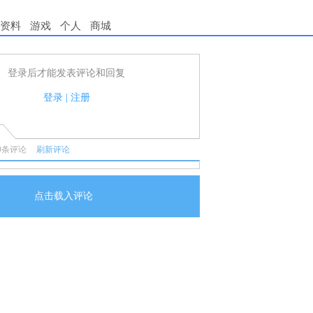
资料
游戏
个人
商城
登录后才能发表评论和回复
用户可以发表评论了！
守国家法律法规.
登录
|
注册
任何宣传、广告、侮辱攻击他人、刷屏等信息.
0
条评论
刷新评论
点击载入评论