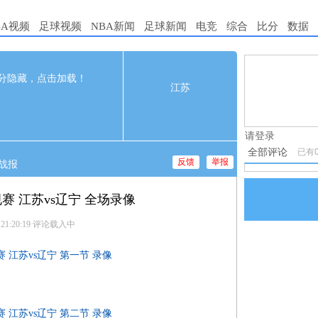
BA视频
足球视频
NBA新闻
足球新闻
电竞
综合
比分
数据
119
完赛
1.电脑端新
分隐藏，点击加载！
江苏
2.发言请遵
t
2nd
3rd
4th
29
24
31
3.禁止发布
30
33
28
请登录
全部评论
已有
反馈
举报
战报
规赛 江苏vs辽宁 全场录像
 21:20:19
评论载入中
规赛 江苏vs辽宁 第一节 录像
规赛 江苏vs辽宁 第二节 录像