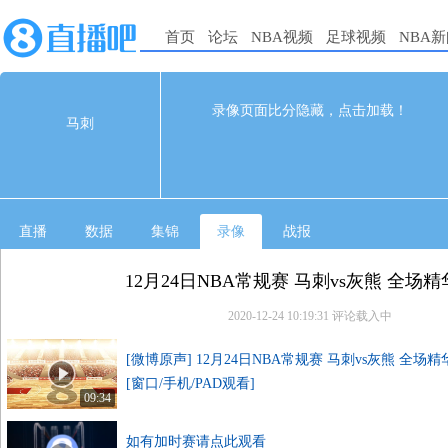
首页
论坛
NBA视频
足球视频
NBA
131
119
完赛
录像页面比分隐藏，点击加载！
马刺
1st
2nd
3rd
4th
马刺
30
36
33
32
灰熊
33
20
35
31
直播
数据
集锦
录像
战报
12月24日NBA常规赛 马刺vs灰熊 全场
2020-12-24 10:19:31
评论载入中
[微博原声] 12月24日NBA常规赛 马刺vs灰熊 全场
[窗口/手机/PAD观看]
09:34
如有加时赛请点此观看