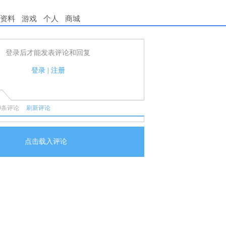
资料
游戏
个人
商城
登录后才能发表评论和回复
用户可以发表评论了！
守国家法律法规.
登录
|
注册
任何宣传、广告、侮辱攻击他人、刷屏等信息.
0
条评论
刷新评论
点击载入评论