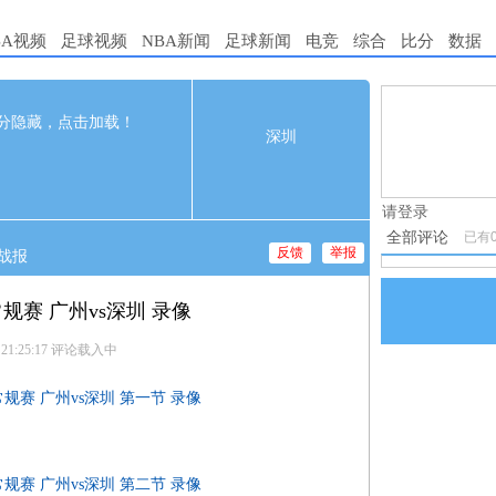
BA视频
足球视频
NBA新闻
足球新闻
电竞
综合
比分
数据
98
完赛
1.电脑端新
分隐藏，点击加载！
深圳
2.发言请遵
t
2nd
3rd
4th
30
34
18
3.禁止发布
28
17
22
请登录
全部评论
已有
反馈
举报
战报
常规赛 广州vs深圳 录像
 21:25:17
评论载入中
A常规赛 广州vs深圳 第一节 录像
A常规赛 广州vs深圳 第二节 录像