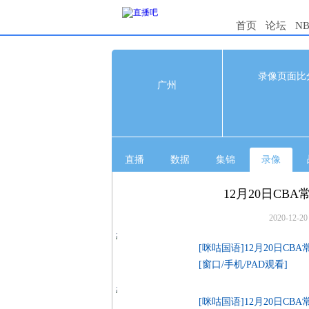
首页
论坛
N
96
录像页面比
广州
1s
广州
14
深圳
31
直播
数据
集锦
录像
12月20日CBA
2020-12-20
[咪咕国语]12月20日CB
[窗口/手机/PAD观看]
[咪咕国语]12月20日CB