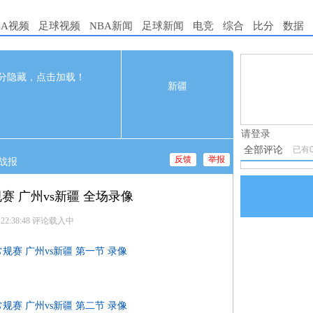
BA视频
足球视频
NBA新闻
足球新闻
电竞
综合
比分
数据
102
完赛
1.电脑端新
分隐藏，点击加载！
新疆
2.发言请遵
t
2nd
3rd
4th
19
18
29
3.禁止发布
28
27
26
请登录
全部评论
已有
反馈
举报
战报
规赛 广州vs新疆 全场录像
 22:38:48
评论载入中
A常规赛 广州vs新疆 第一节 录像
A常规赛 广州vs新疆 第二节 录像