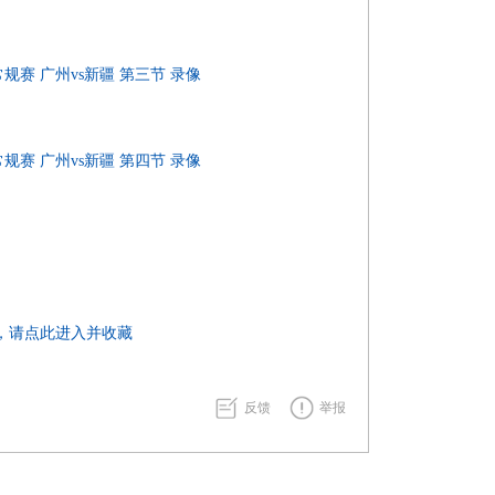
A常规赛 广州vs新疆 第三节 录像
A常规赛 广州vs新疆 第四节 录像
，请点此进入并收藏
反馈
举报