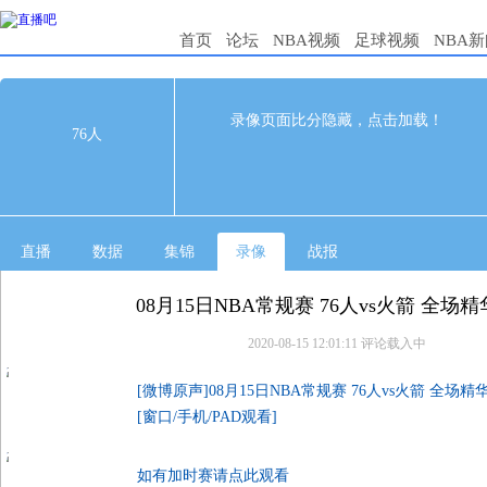
首页
论坛
NBA视频
足球视频
NBA
134
96
完赛
录像页面比分隐藏，点击加载！
76人
1st
2nd
3rd
4th
76人
39
32
32
31
火箭
26
21
30
19
直播
数据
集锦
录像
战报
08月15日NBA常规赛 76人vs火箭 全场
2020-08-15 12:01:11
评论载入中
3
[微博原声]08月15日NBA常规赛 76人vs火箭 全场精
[窗口/手机/PAD观看]
如有加时赛请点此观看