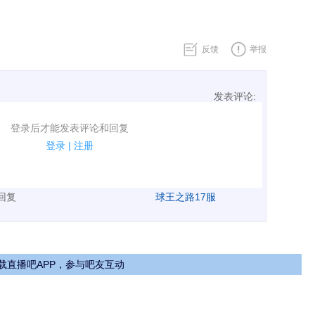
反馈
举报
发表评论:
表评论了！
登录后才能发表评论和回复
规.
登录
|
注册
广告、侮辱攻击他人、刷屏等信息.
表回复
球王之路17服
载直播吧APP，参与吧友互动