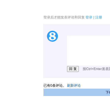
登录后才能发表评论和回复
登录
|
注册
1.电脑端新用户可以发
2.发言请遵守国家法律法
3.禁止发布任何宣传、
按Ctrl+Enter发
已有
0
条评论。
刷新评论
下